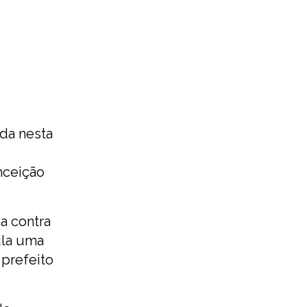
ada nesta
nceição
a contra
ula uma
 prefeito