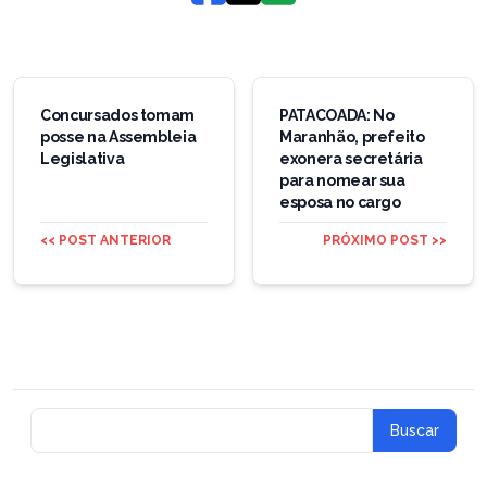
Navegação
de
Concursados tomam
PATACOADA: No
posse na Assembleia
Maranhão, prefeito
Post
Legislativa
exonera secretária
para nomear sua
esposa no cargo
<< POST ANTERIOR
PRÓXIMO POST >>