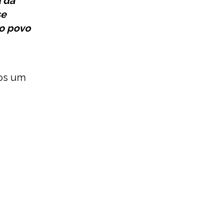
a da
se
ao povo
mos um