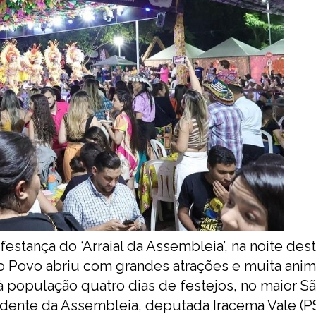
estança do ‘Arraial da Assembleia’, na noite des
a do Povo abriu com grandes atrações e muita ani
 população quatro dias de festejos, no maior Sã
idente da Assembleia, deputada Iracema Vale (PS