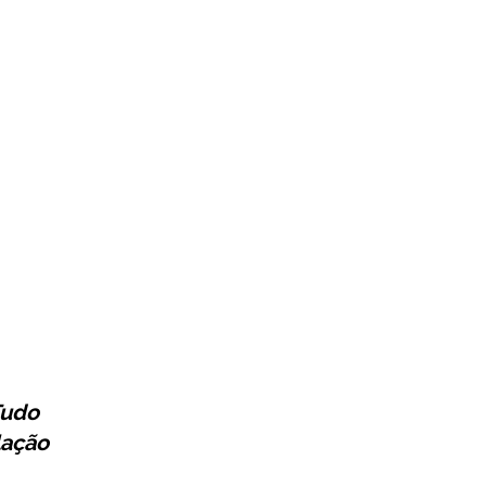
udo
lação