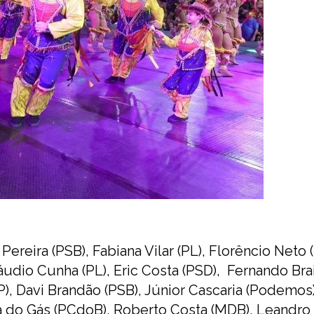
reira (PSB), Fabiana Vilar (PL), Florêncio Neto 
áudio Cunha (PL), Eric Costa (PSD), Fernando Bra
), Davi Brandão (PSB), Júnior Cascaria (Podemos
Ana do Gás (PCdoB), Roberto Costa (MDB), Leandro