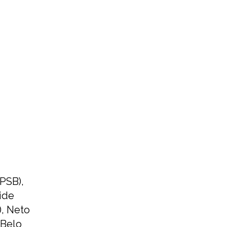
(PSB),
ide
), Neto
 Belo