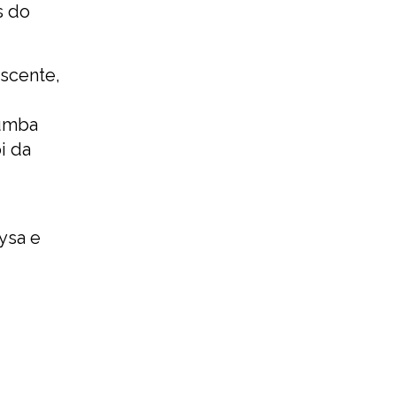
s do
scente,
Bumba
i da
ysa e