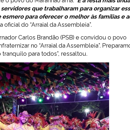
ue o povo do Maranhão ama. “
É a festa mais lind
 servidores que trabalharam para organizar es
 esmero para oferecer o melhor às famílias e 
a oficial do “Arraial da Assembleia”.
rnador Carlos Brandão (PSB) e convidou o povo
onfraternizar no “Arraial da Assembleia”. Prepara
tranquilo para todos”, ressaltou.