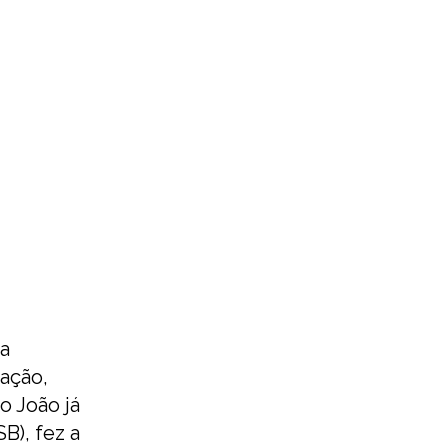
ta
mação,
o João já
B), fez a