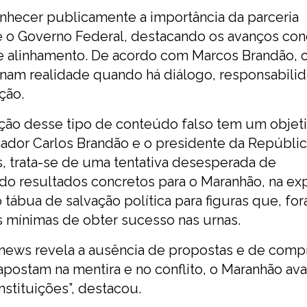
hecer publicamente a importância da parceria
 e o Governo Federal, destacando os avanços con
e alinhamento. De acordo com Marcos Brandão, o
ornam realidade quando há diálogo, responsabili
ção.
ação desse tipo de conteúdo falso tem um objeti
nador Carlos Brandão e o presidente da Repúblic
s, trata-se de uma tentativa desesperada de
do resultados concretos para o Maranhão, na ex
ábua de salvação política para figuras que, for
s mínimas de obter sucesso nas urnas.
e news revela a ausência de propostas e de com
apostam na mentira e no conflito, o Maranhão a
nstituições”, destacou.