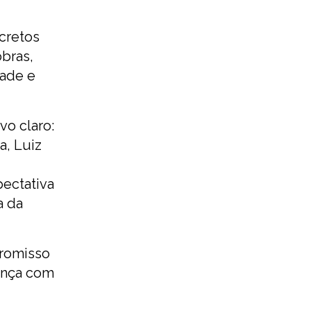
cretos
bras,
dade e
vo claro:
a, Luiz
pectativa
a da
promisso
vança com