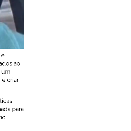
 e
gados ao
s um
e criar
ticas
nada para
no