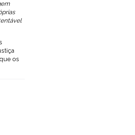
gem
óprias
entável
s
stiça
 que os