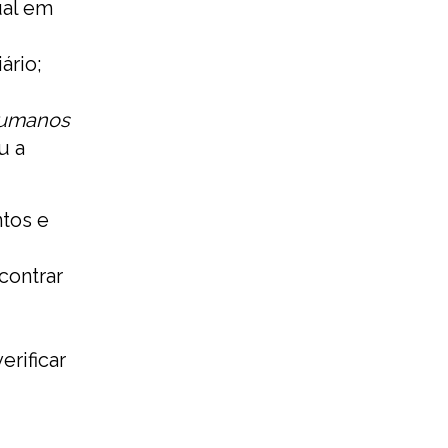
ual em
ário;
 humanos
u a
ntos e
contrar
rificar