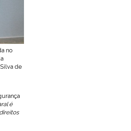
da no
da
 Silva de
egurança
ral é
ireitos