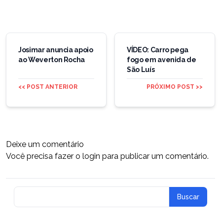
Navegação
de
Josimar anuncia apoio
VÍDEO: Carro pega
ao Weverton Rocha
fogo em avenida de
Post
São Luís
<< POST ANTERIOR
PRÓXIMO POST >>
Deixe um comentário
Você precisa fazer o
login
para publicar um comentário.