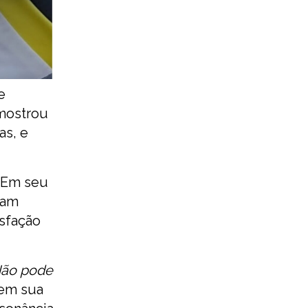
e
 mostrou
as, e
. Em seu
ram
isfação
Não pode
 em sua