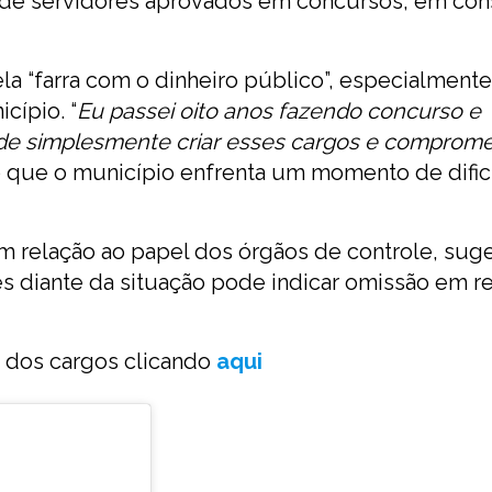
o de servidores aprovados em concursos, em con
pela “farra com o dinheiro público”, especialmen
cípio. “
Eu passei oito anos fazendo concurso e
de simplesmente criar esses cargos e comprome
do que o município enfrenta um momento de difi
 relação ao papel dos órgãos de controle, sug
s diante da situação pode indicar omissão em r
ão dos cargos clicando
aqui