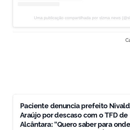
Uma publicação compartilhada por slzma news (@
Ca
Navegação
de
Paciente denuncia prefeito Nival
Post
Araújo por descaso com o TFD de
Alcântara: “Quero saber para ond