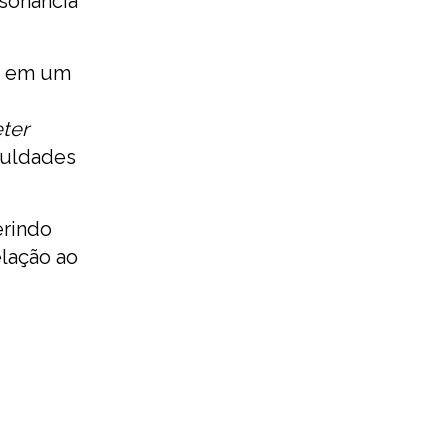
sonância
te em um
ter
culdades
erindo
elação ao