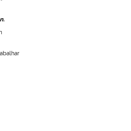
n.
m
abalhar