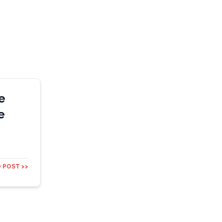
e
e
 POST >>