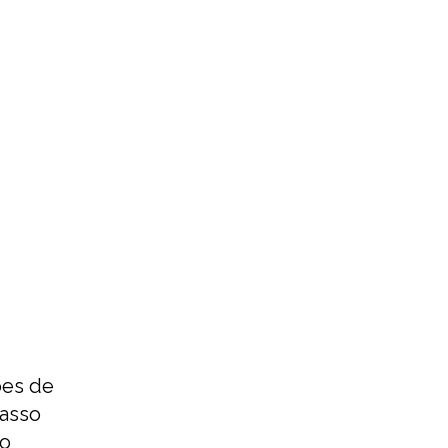
ões de
passo
io