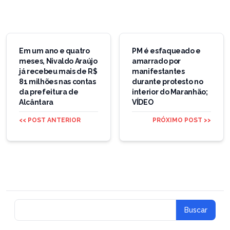
Navegação
de
Em um ano e quatro
PM é esfaqueado e
meses, Nivaldo Araújo
amarrado por
Post
já recebeu mais de R$
manifestantes
81 milhões nas contas
durante protesto no
da prefeitura de
interior do Maranhão;
Alcântara
VÍDEO
<< POST ANTERIOR
PRÓXIMO POST >>