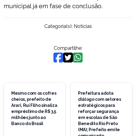
municipal já em fase de conclusão.
Categoria(s):
Notícias
Compartilhe:
Navegação
de
Mesmo com os cofres
Prefeitura adota
cheios, prefeito de
diálogo com setores
Post
Arari, Rui Filho sinaliza
estratégicos para
empréstimo de R$ 3,5
reforçar segurança
milhões junto ao
em escolas de São
Banco do Brasil
Benedito Rio Preto
(MA); Prefeito emite
comunicado