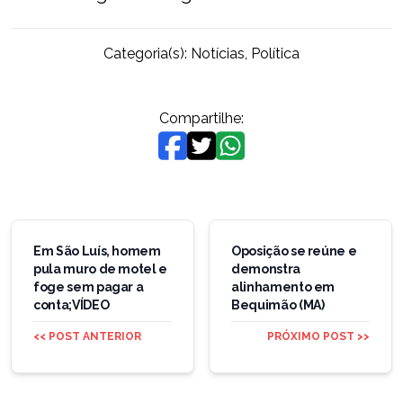
Categoria(s):
Notícias
,
Política
Compartilhe:
Navegação
de
Em São Luís, homem
Oposição se reúne e
pula muro de motel e
demonstra
Post
foge sem pagar a
alinhamento em
conta;VÍDEO
Bequimão (MA)
<< POST ANTERIOR
PRÓXIMO POST >>