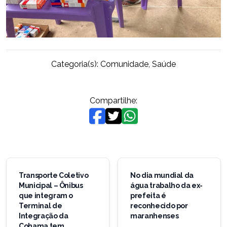
Categoria(s):
Comunidade
,
Saúde
Compartilhe:
Navegação
de
Transporte Coletivo
No dia mundial da
Municipal – Ônibus
água trabalho da ex-
Post
que integram o
prefeita é
Terminal de
reconhecido por
Integração da
maranhenses
Cohama tem