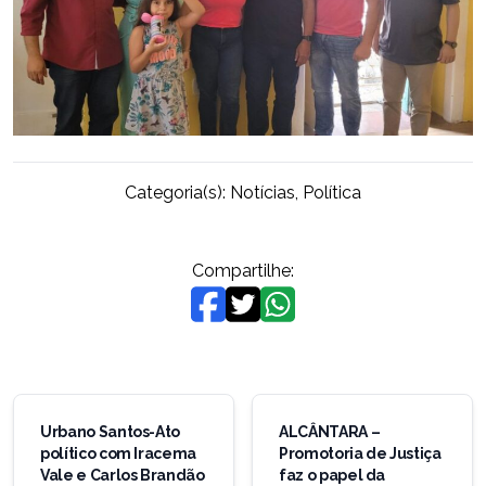
Categoria(s):
Notícias
,
Política
Compartilhe:
Navegação
de
Urbano Santos-Ato
ALCÂNTARA –
político com Iracema
Promotoria de Justiça
Post
Vale e Carlos Brandão
faz o papel da