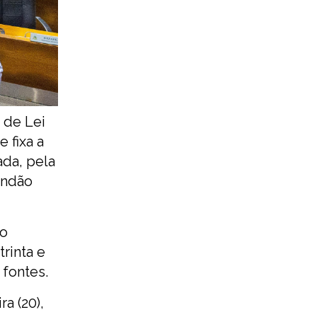
 de Lei
 fixa a
ada, pela
andão
no
trinta e
 fontes.
a (20),