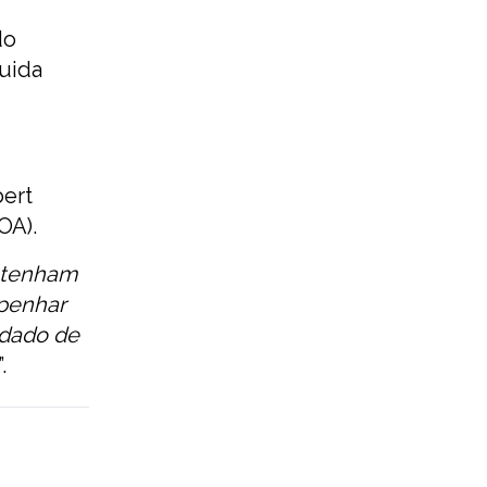
do
quida
bert
OA).
e tenham
mpenhar
ndado de
”.