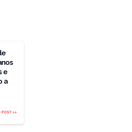
de
anos
s e
o a
 POST >>