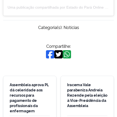
Uma publicação compartilhada por Estado do Pará Online (@estadodoparaonline)
Categoria(s):
Notícias
Compartilhe:
Navegação
de
Assembleia aprova PL
Iracema Vale
dá celeridade aos
parabeniza Andreia
Post
recursos para
Rezende pela eleição
pagamento de
à Vice-Presidência da
profissionais da
Assembleia
enfermagem