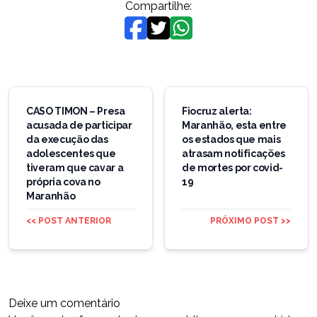
Compartilhe:
Navegação
de
CASO TIMON – Presa
Fiocruz alerta:
acusada de participar
Maranhão, esta entre
Post
da execução das
os estados que mais
adolescentes que
atrasam notificações
tiveram que cavar a
de mortes por covid-
própria cova no
19
Maranhão
<< POST ANTERIOR
PRÓXIMO POST >>
Deixe um comentário