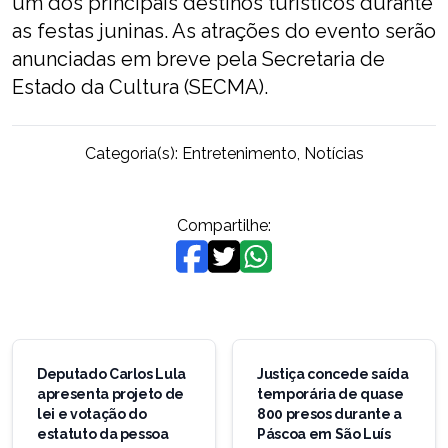
um dos principais destinos turísticos durante
as festas juninas. As atrações do evento serão
anunciadas em breve pela Secretaria de
Estado da Cultura (SECMA).
Categoria(s):
Entretenimento
,
Notícias
Compartilhe:
Navegação
de
Deputado Carlos Lula
Justiça concede saída
apresenta projeto de
temporária de quase
Post
lei e votação do
800 presos durante a
estatuto da pessoa
Páscoa em São Luís