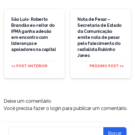
Navegação
de
São Luis- Roberto
Nota de Pesar –
Brandão ex-reitor do
Secretaria de Estado
Post
IFMA ganha adesão
da Comunicação
em encontro com
emite nota de pesar
lideranças e
pelo falecimento do
apoiadores na capital
radialista Rubinho
Jones
<< POST ANTERIOR
PRÓXIMO POST >>
Deixe um comentário
Você precisa fazer o
login
para publicar um comentário.