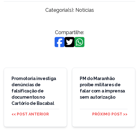
Categoria(s):
Notícias
Compartilhe:
Navegação
de
Promotoria investiga
PM do Maranhão
denúncias de
proíbe militares de
Post
falsificação de
falar com a imprensa
documentos no
sem autorização
Cartório de Bacabal
<< POST ANTERIOR
PRÓXIMO POST >>