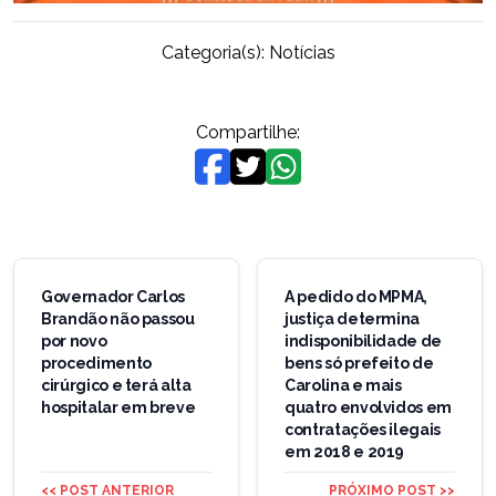
Categoria(s):
Notícias
Compartilhe:
Navegação
de
Governador Carlos
A pedido do MPMA,
Brandão não passou
justiça determina
Post
por novo
indisponibilidade de
procedimento
bens só prefeito de
cirúrgico e terá alta
Carolina e mais
hospitalar em breve
quatro envolvidos em
contratações ilegais
em 2018 e 2019
<< POST ANTERIOR
PRÓXIMO POST >>