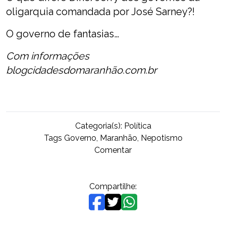
oligarquia comandada por José Sarney?!
O governo de fantasias…
Com informações
blogcidadesdomaranhão.com.br
Categoria(s):
Política
Tags
Governo
,
Maranhão
,
Nepotismo
on
Comentar
Pode
isso
Arnaldo
Compartilhe:
?
Irmão
de