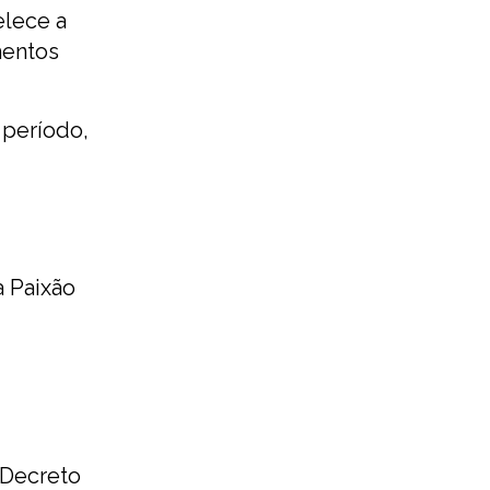
elece a
mentos
 período,
a Paixão
 Decreto