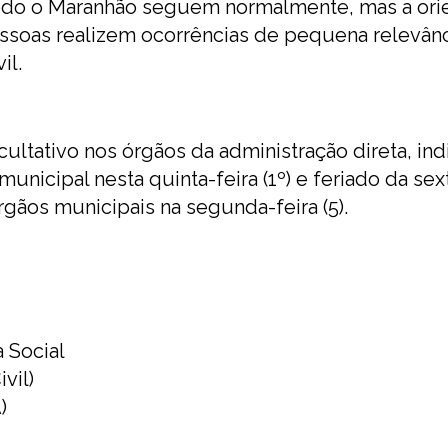
 todo o Maranhão seguem normalmente, mas a ori
essoas realizem ocorrências de pequena relevânc
il.
ultativo nos órgãos da administração direta, indi
nicipal nesta quinta-feira (1º) e feriado da sext
rgãos municipais na segunda-feira (5).
 Social
vil)
)