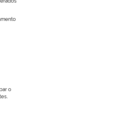
terados
namento
par o
tes.