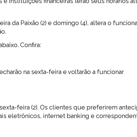
 instituições financeiras terão seus horários al
eira da Paixão (2) e domingo (4), altera o funcio
ão.
baixo. Confira:
harão na sexta-feira e voltarão a funcionar
exta-feira (2). Os clientes que preferirem anteci
s eletrônicos, internet banking e corresponden