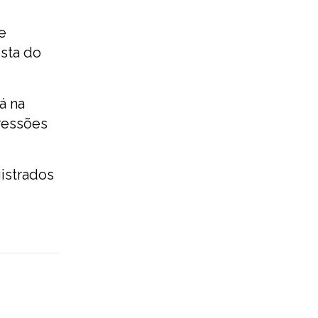
e
sta do
á na
gressões
istrados