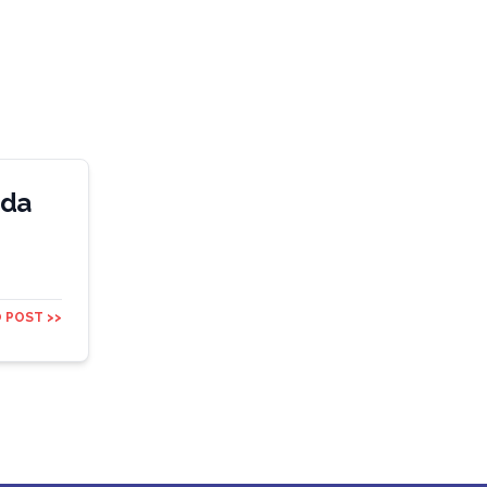
ida
 POST >>