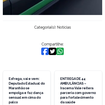
Categoria(s):
Notícias
Compartilhe:
Navegação
de
Esfrega, vai e vem:
ENTREGA DE 44
Deputado Estadual do
AMBULÂNCIAS –
Post
Maranhão se
Iracema Vale reitera
empolga e faz dança
parceria com governo
sensual em cima do
para fortalecimento
palco
da saúde