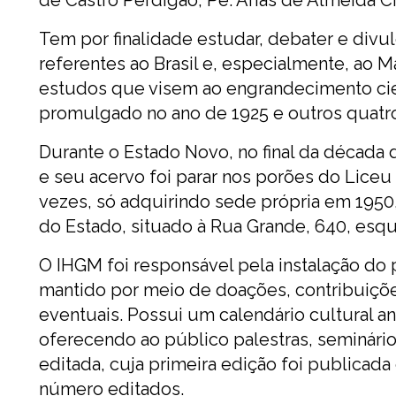
de Castro Perdigão, Pe. Arias de Almeida 
Tem por finalidade estudar, debater e divulg
referentes ao Brasil e, especialmente, ao
estudos que visem ao engrandecimento cient
promulgado no ano de 1925 e outros quatro
Durante o Estado Novo, no final da década d
e seu acervo foi parar nos porões do Liceu
vezes, só adquirindo sede própria em 195
do Estado, situado à Rua Grande, 640, esqu
O IHGM foi responsável pela instalação do
mantido por meio de doações, contribuiçõe
eventuais. Possui um calendário cultural a
oferecendo ao público palestras, seminário
editada, cuja primeira edição foi publicad
número editados.