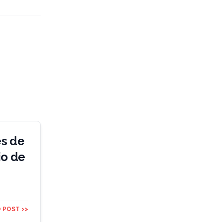
es de
io de
 POST >>