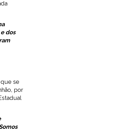
ada
ma
 e dos
aram
e que se
nhão, por
Estadual
e
 Somos