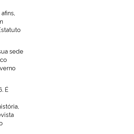
afins,
em
Estatuto
 sua sede
nco
overno
. É
stória,
vista
o