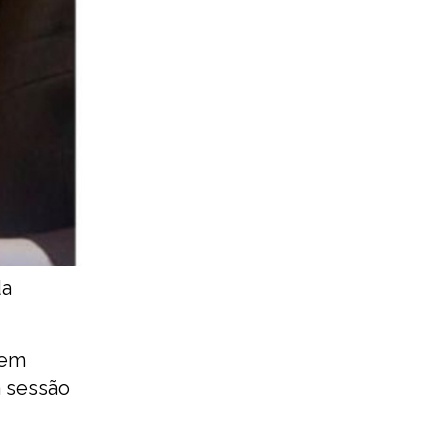
da
 em
a sessão