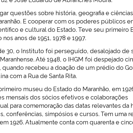
Cruz e José Eduardo de Abranches Moura.
ar questões sobre história, geografia e ciências 
 Maranhão. E cooperar com os poderes públicos 
ífico e cultural do Estado. Teve seu primeiro 
 nos anos de 1951, 1978 e 1997.
e 30, o Instituto foi perseguido, desalojado de
 Maranhense. Até 1948, o IHGM foi despejado ci
0, quando recebeu a doação de um prédio do G
ina com a Rua de Santa Rita.
 primeiro museu do Estado do Maranhão, em 1926
s mensais dos sócios efetivos e colaborações
nual para comemoração das datas relevantes da hi
s, conferências, simpósios e cursos. Tem uma re
a em 1926. Atualmente conta com quarenta e cinc