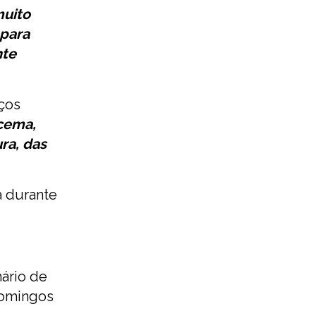
muito
 para
nte
iços
acema,
ra, das
a durante
ário de
Domingos