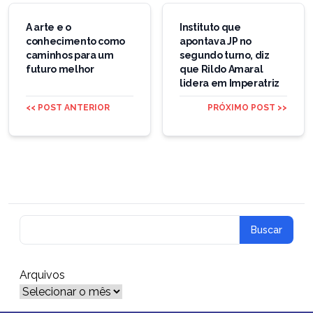
Navegação
de
A arte e o
Instituto que
conhecimento como
apontava JP no
Post
caminhos para um
segundo turno, diz
futuro melhor
que Rildo Amaral
lidera em Imperatriz
<< POST ANTERIOR
PRÓXIMO POST >>
Arquivos
Arquivos