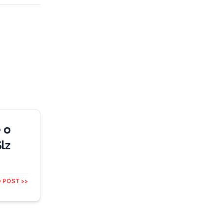
 o
lz
 POST >>