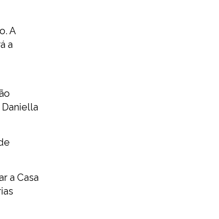
o. A
á a
ção
 Daniella
 de
ar a Casa
ias