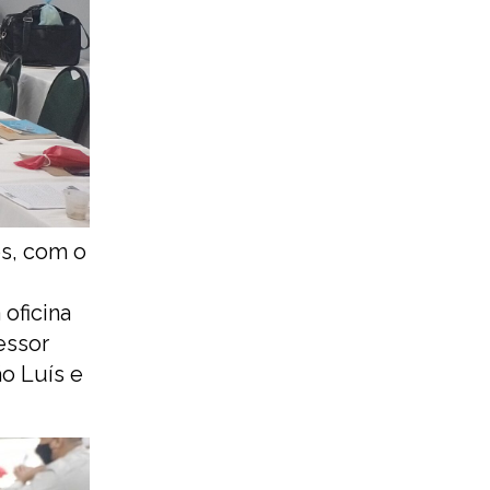
os, com o
oficina
essor
o Luís e