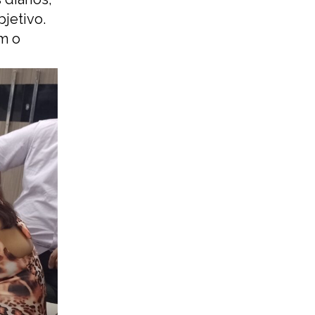
jetivo.
om o