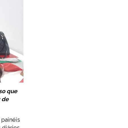
so que
2 de
 painéis
diários,