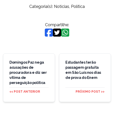
Categoria(s):
Notícias
,
Política
Compartilhe:
Navegação
de
Domingos Paz nega
Estudantes terão
acusações de
passagem gratuita
Post
procuradora e diz ser
em São Luís nos dias
vítima de
de prova do Enem
perseguição política
<< POST ANTERIOR
PRÓXIMO POST >>