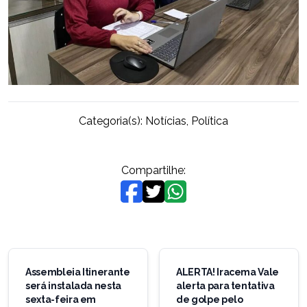
Categoria(s):
Notícias
,
Política
Compartilhe:
Navegação
de
Assembleia Itinerante
ALERTA! Iracema Vale
será instalada nesta
alerta para tentativa
Post
sexta-feira em
de golpe pelo