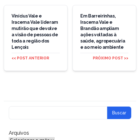
Navegação
de
Vinícius Vale e
Em Barreirinhas,
Iracema Vale lideram
Iracema Vale e
Post
mutirão que devolve
Brandão ampliam
a visão de pessoas de
ações voltadas à
toda a região dos
saúde, agropecuária
Lençois
e ao meio ambiente
<< POST ANTERIOR
PRÓXIMO POST >>
Arquivos