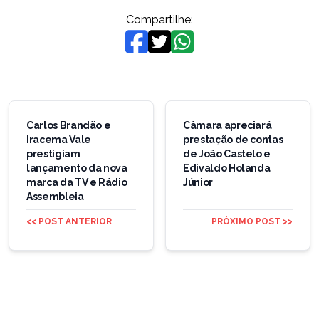
Compartilhe:
Navegação
de
Carlos Brandão e
Câmara apreciará
Iracema Vale
prestação de contas
Post
prestigiam
de João Castelo e
lançamento da nova
Edivaldo Holanda
marca da TV e Rádio
Júnior
Assembleia
<< POST ANTERIOR
PRÓXIMO POST >>