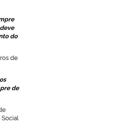
empre
 deve
nto do
tros de
os
mpre de
de
 Social