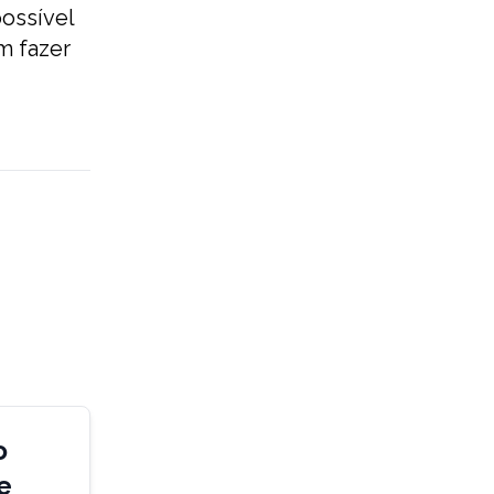
possível
m fazer
o
e