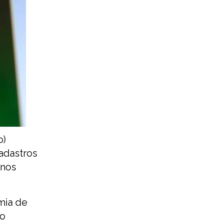
o)
adastros
 nos
mia de
ão