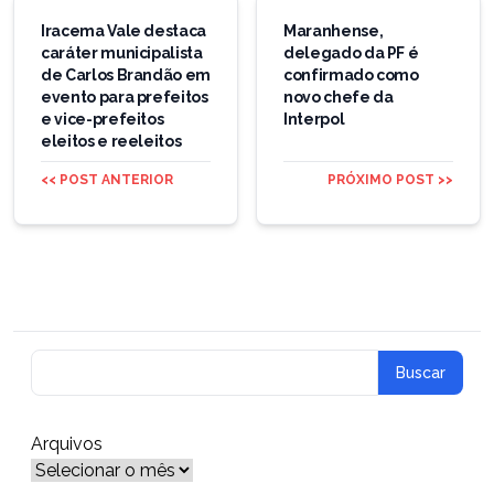
Navegação
de
Iracema Vale destaca
Maranhense,
caráter municipalista
delegado da PF é
Post
de Carlos Brandão em
confirmado como
evento para prefeitos
novo chefe da
e vice-prefeitos
Interpol
eleitos e reeleitos
<< POST ANTERIOR
PRÓXIMO POST >>
Arquivos
Arquivos