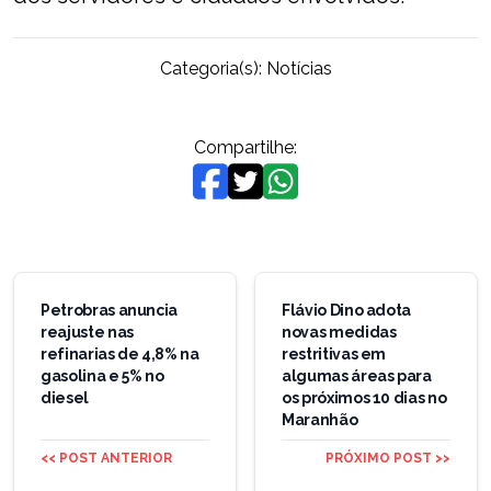
Categoria(s):
Notícias
Compartilhe:
Navegação
de
Petrobras anuncia
Flávio Dino adota
reajuste nas
novas medidas
Post
refinarias de 4,8% na
restritivas em
gasolina e 5% no
algumas áreas para
diesel
os próximos 10 dias no
Maranhão
<< POST ANTERIOR
PRÓXIMO POST >>