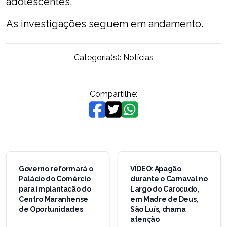
adolescentes.
As investigações seguem em andamento.
Categoria(s):
Notícias
Compartilhe:
Navegação
de
Governo reformará o
VÍDEO: Apagão
Palácio do Comércio
durante o Carnaval no
Post
para implantação do
Largo do Caroçudo,
Centro Maranhense
em Madre de Deus,
de Oportunidades
São Luís, chama
atenção