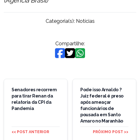
(Agência Brasil)
Categoria(s):
Notícias
Compartilhe:
Navegação
de
Senadores recorrem
Pode isso Arnaldo ?
para tirar Renan da
Juiz federal é preso
Post
relatoria da CPI da
após ameaçar
Pandemia
funcionários de
pousada em Santo
Amaro no Maranhão
<< POST ANTERIOR
PRÓXIMO POST >>