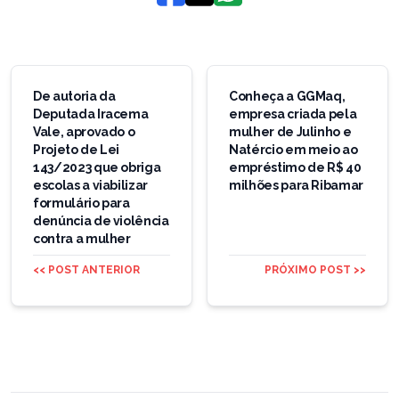
Navegação
de
De autoria da
Conheça a GGMaq,
Deputada Iracema
empresa criada pela
Post
Vale, aprovado o
mulher de Julinho e
Projeto de Lei
Natércio em meio ao
143/2023 que obriga
empréstimo de R$ 40
escolas a viabilizar
milhões para Ribamar
formulário para
denúncia de violência
contra a mulher
<< POST ANTERIOR
PRÓXIMO POST >>