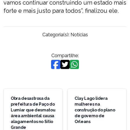
vamos continuar construindo um estado mais
forte e mais justo para todos”, finalizou ele.
Categoria(s):
Notícias
Compartilhe:
Navegação
de
Obra desastrosa da
Clay Lago lidera
prefeitura de Paço do
mulheres na
Post
Lumiar que desmatou
construção do plano
área ambiental causa
de governo de
alagamentos no Sítio
Orleans
Grande