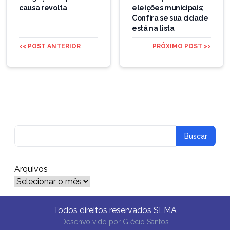
causa revolta
eleições municipais;
Confira se sua cidade
está na lista
<< POST ANTERIOR
PRÓXIMO POST >>
Arquivos
Arquivos
Todos direitos reservados SLMA
Desenvolvido por
Glécio Santos