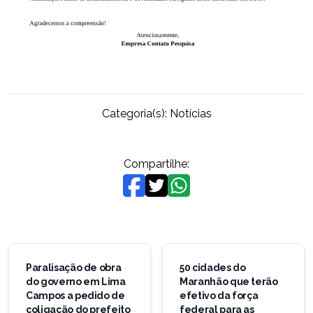
Categoria(s):
Notícias
Compartilhe:
Navegação
de
Paralisação de obra
50 cidades do
do governo em Lima
Maranhão que terão
Post
Campos a pedido de
efetivo da força
coligação do prefeito
federal para as