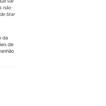
ue vai
s não
e tirar
e da
ões de
aranhão