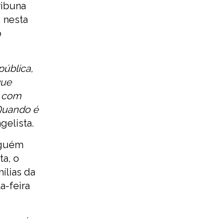
ribuna
 nesta
o
pública,
que
u com
 Quando é
gelista.
lguém
ta, o
ílias da
a-feira