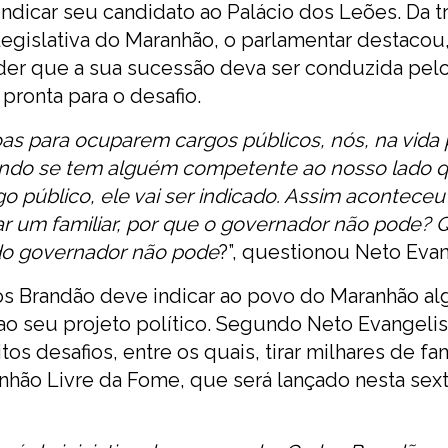
ndicar seu candidato ao Palácio dos Leões. Da t
egislativa do Maranhão, o parlamentar destacou,
nder que a sua sucessão deva ser conduzida pel
pronta para o desafio.
as para ocuparem cargos públicos, nós, na vida 
ando se tem alguém competente ao nosso lado 
go público, ele vai ser indicado. Assim acontece
ar um familiar, por que o governador não pode?
do governador não pode
?”, questionou Neto Evan
los Brandão deve indicar ao povo do Maranhão a
o seu projeto político. Segundo Neto Evangelis
s desafios, entre os quais, tirar milhares de fam
hão Livre da Fome, que será lançado nesta sext