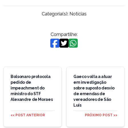
Categoria(s):
Notícias
Compartilhe:
Navegação
de
Bolsonaro protocola
Gaeco volta a atuar
pedido de
em investigação
Post
impeachment do
sobre suposto desvio
ministro do STF
de emendas de
Alexandre de Moraes
vereadores de São
Luís
<< POST ANTERIOR
PRÓXIMO POST >>