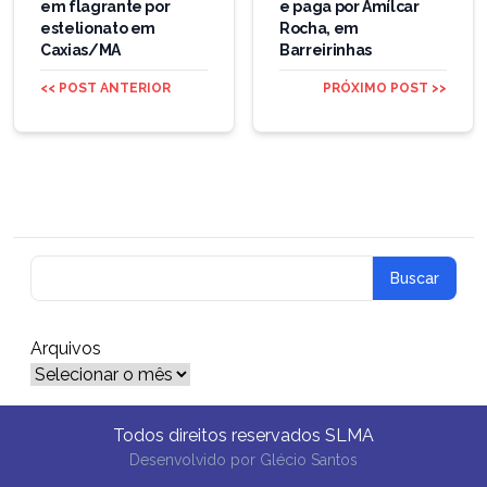
em flagrante por
e paga por Amílcar
estelionato em
Rocha, em
Caxias/MA
Barreirinhas
<< POST ANTERIOR
PRÓXIMO POST >>
Arquivos
Arquivos
Todos direitos reservados SLMA
Desenvolvido por
Glécio Santos