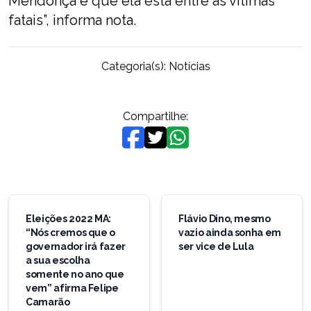
Mendonça e que ela está entre as vítimas
fatais”, informa nota.
Categoria(s):
Notícias
Compartilhe:
Navegação
de
Eleições 2022 MA:
Flávio Dino, mesmo
“Nós cremos que o
vazio ainda sonha em
Post
governador irá fazer
ser vice de Lula
a sua escolha
somente no ano que
vem” afirma Felipe
Camarão