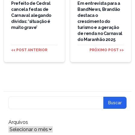
de
Prefeito de Cedral
Em entrevista para a
cancela festas de
BandNews, Brandão
Post
Carnaval alegando
destaca o
dívidas: ‘situação é
crescimento do
muito grave’
turismo e a geração
de renda no Carnaval
do Maranhão 2025
<< POST ANTERIOR
PRÓXIMO POST >>
Arquivos
Arquivos