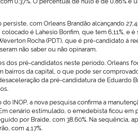
 com 0.37%. O percentual de nulo é de 0,86% e u
o persiste, com Orleans Brandão alcançando 27,
o colocado é Lahesio Bonfim, que tem 6,11%, e é
Weverton Rocha (PDT), que é pré-candidato à ree
isseram não saber ou não opinaram.
es dos pré-candidatos neste período. Orleans f
m bairros da capital, o que pode ser comprovad
desaceleração da pré-candidatura de Eduardo Br
os.
 do INOP, a nova pesquisa confirma a manutenç
Em cenário estimulado, o emedebista ficou em 
seguido por Braide, com 38,60%. Na sequência, a
rão, com 4,17%.