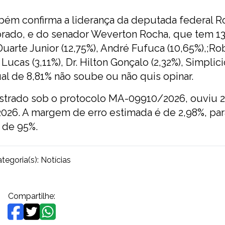
bém confirma a liderança da deputada federal R
torado, e do senador Weverton Rocha, que tem 1
arte Junior (12,75%), André Fufuca (10,65%),;Ro
Lucas (3,11%), Dr. Hilton Gonçalo (2,32%), Simplic
ual de 8,81% não soube ou não quis opinar.
strado sob o protocolo MA-09910/2026, ouviu 2
2026. A margem de erro estimada é de 2,98%, par
 de 95%.
tegoria(s):
Notícias
Compartilhe: