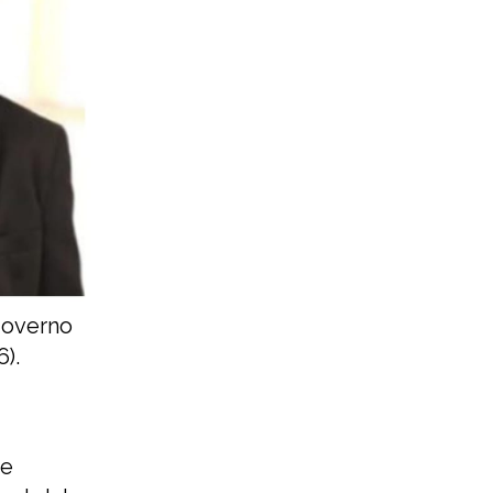
governo
).
pe