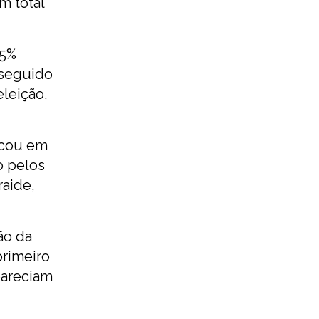
m total
45%
 seguido
leição,
ocou em
o pelos
aide,
ão da
primeiro
pareciam