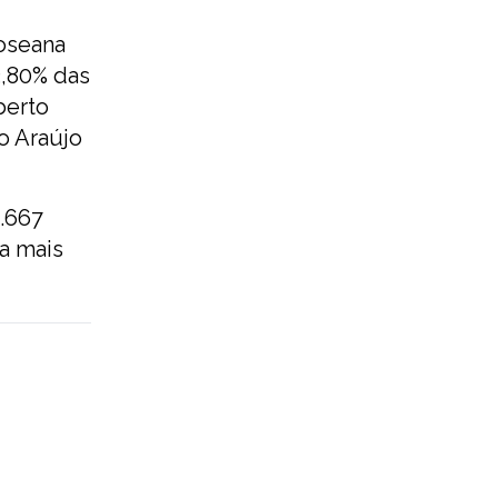
oseana
3,80% das
berto
io Araújo
.667
a mais