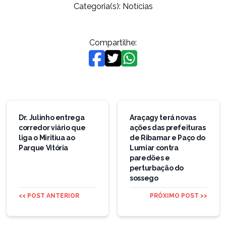
Categoria(s):
Notícias
Compartilhe:
Navegação
de
Dr. Julinho entrega
Araçagy terá novas
corredor viário que
ações das prefeituras
Post
liga o Miritiua ao
de Ribamar e Paço do
Parque Vitória
Lumiar contra
paredões e
perturbação do
sossego
<< POST ANTERIOR
PRÓXIMO POST >>