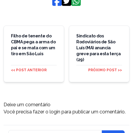
Navegação
de
Filho de tenente do
Sindicato dos
CBMA pega a arma do
Rodoviários de São
Post
pai e se mata com um
Luís (MA) anuncia
tiro em São Luis
greve para esta terça
(29)
<< POST ANTERIOR
PRÓXIMO POST >>
Deixe um comentário
Você precisa fazer o
login
para publicar um comentário.