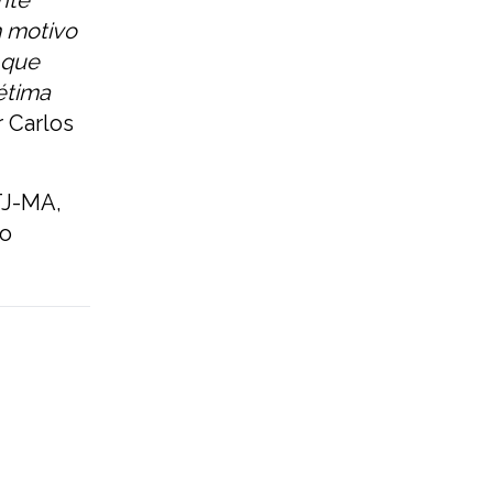
m motivo
 que
étima
r Carlos
TJ-MA,
 o