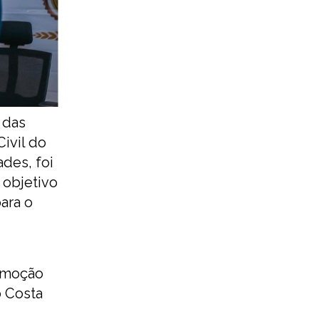
 das
Civil do
des, foi
 objetivo
ara o
romoção
o Costa