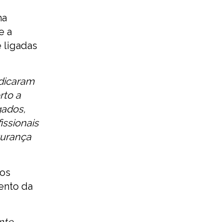
ma
e a
 ligadas
ndicaram
rto a
gados,
ssionais
gurança
 os
ento da
nte