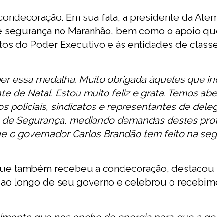
 condecoração. Em sua fala, a presidente da Ale
 de segurança no Maranhão, bem como o apoio qu
tos do Poder Executivo e às entidades de classe
ber essa medalha. Muito obrigada àqueles que i
de Natal. Estou muito feliz e grata. Temos abe
s policiais, sindicatos e representantes de dele
a de Segurança, mediando demandas destes profi
ue o governador Carlos Brandão tem feito na se
 que também recebeu a condecoração, destacou
 ao longo de seu governo e celebrou o recebim
imento que nos enche de energia para que a ge