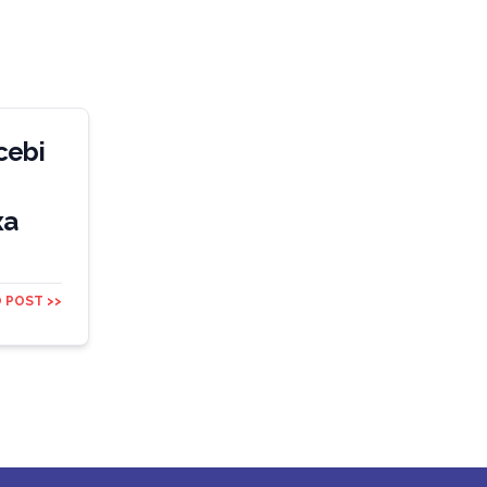
cebi
xa
 POST >>